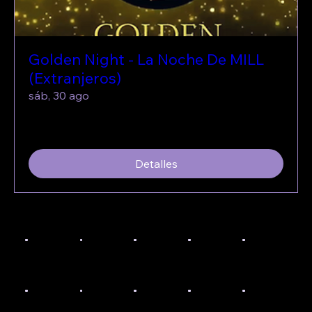
Golden Night - La Noche De MILL
(Extranjeros)
sáb, 30 ago
Leer más
Detalles
PATROCINANTES