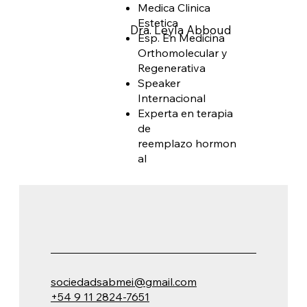
Medica Clinica
Estetica
Dra. Leyla Abboud
Esp. En Medicina
Orthomolecular y
Regenerativa
Speaker
Internacional
Experta en terapia
de
reemplazo hormon
al
sociedadsabmei@gmail.com
+54 9 11 2824-7651