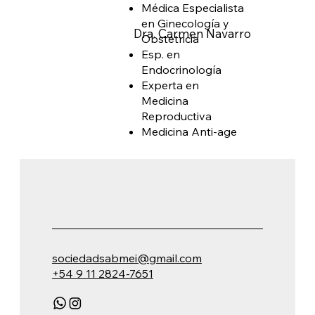
Médica Especialista
en Ginecología y
Dra. Carmen Navarro
Obstetricia
Esp. en
Endocrinología
Experta en
Medicina
Reproductiva
Medicina Anti-age
sociedadsabmei@gmail.com
+54 9 11 2824-7651