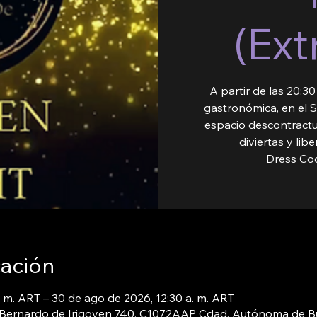
(Ext
A partir de las 20:3
gastronómica, en el S
espacio descontractu
diviertas y lib
Dress Cod
cación
 m. ART – 30 de ago de 2026, 12:30 a. m. ART
, Bernardo de Irigoyen 740, C1072AAP Cdad. Autónoma de B