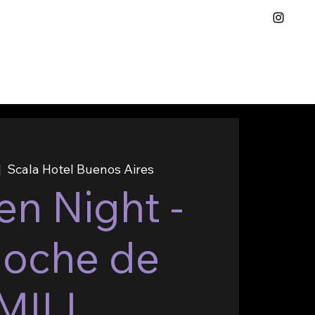
|  
Scala Hotel Buenos Aires
n Night -
noche de
MILL