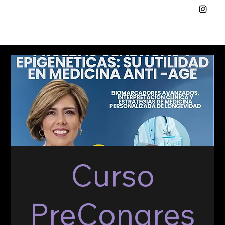
Curso
PreCongres