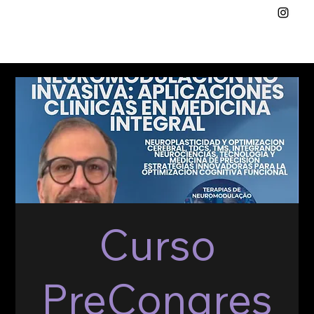
Curso
PreCongres