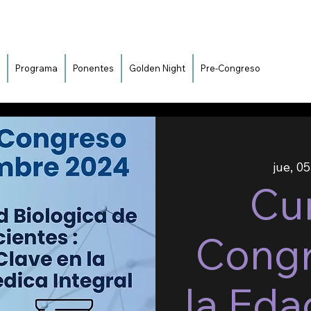
Programa
Ponentes
Golden Night
Pre-Congreso
jue, 0
Cur
Congr
la Eda