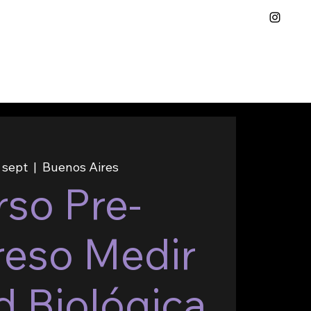
5 sept
  |  
Buenos Aires
so Pre-
eso Medir
d Biológica