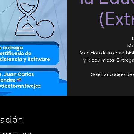
(Ext
D
Mo
Medición de la edad biol
y bioquímicos. Entreg
Solicitar código d
cación
 m. – 1:00 p. m.