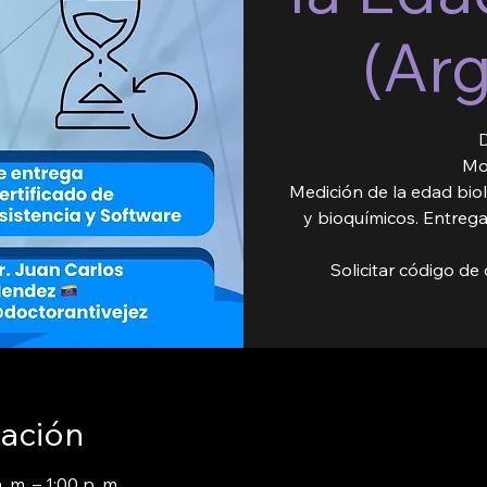
(Ar
D
Mo
Medición de la edad biol
y bioquímicos. Entreg
Solicitar código d
cación
 m. – 1:00 p. m.