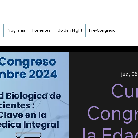
Programa
Ponentes
Golden Night
Pre-Congreso
jue, 0
Cur
Congr
la Eda