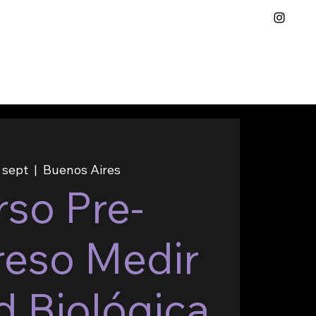
5 sept
  |  
Buenos Aires
so Pre-
eso Medir
d Biológica